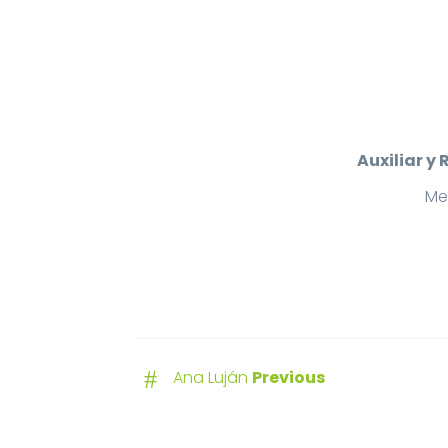
Auxiliar y
Me
#
Ana Luján
Previous