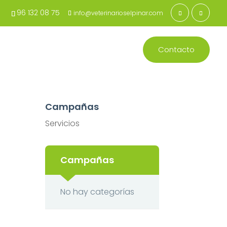
96 132 08 75
info@veterinarioselpinar.com
 Clínica
Equipo
Servicios
Contacto
Campañas
Servicios
Campañas
No hay categorías