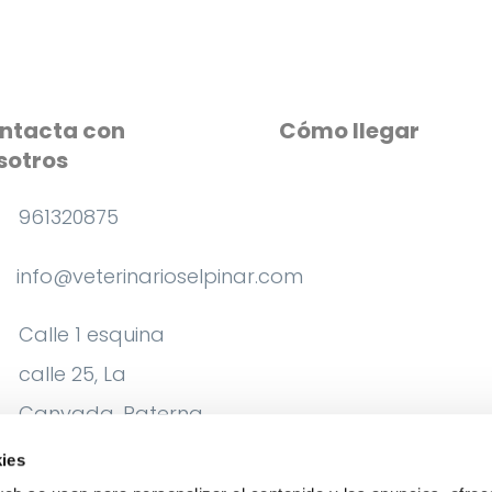
ntacta con
Cómo llegar
sotros
961320875
info@veterinarioselpinar.com
Calle 1 esquina
calle 25, La
Canyada, Paterna,
Valencia
ies