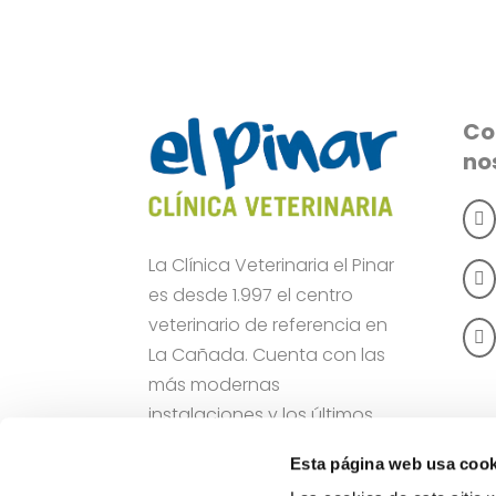
Co
no

La Clínica Veterinaria el Pinar

es desde 1.997 el centro
veterinario de referencia en

La Cañada. Cuenta con las
más modernas
instalaciones y los últimos
avances tecnológicos para
Esta página web usa cook
darle a su mascota los