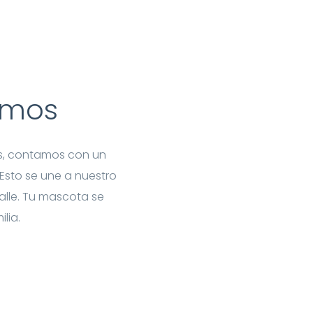
emos
cos, contamos con un
Esto se une a nuestro
lle. Tu mascota se
ilia.