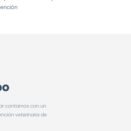
tención
po
inar contamos con un
ención veterinaria de