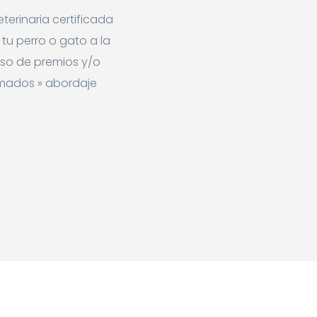
eterinaria certificada
tu perro o gato a la
so de premios y/o
amados » abordaje