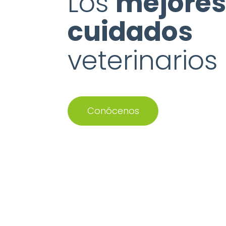
Los
mejore
cuidados
veterinarios
Conócenos