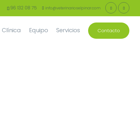
96 132 08 75
info@veterinarioselpinar.com
 Clínica
Equipo
Servicios
Contacto