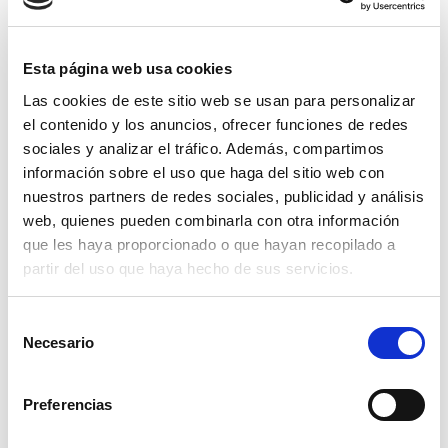
#
Marta Ramos
Previous
Esta página web usa cookies
$
Las cookies de este sitio web se usan para personalizar
Ana Luján
Next
el contenido y los anuncios, ofrecer funciones de redes
sociales y analizar el tráfico. Además, compartimos
información sobre el uso que haga del sitio web con
nuestros partners de redes sociales, publicidad y análisis
Campañas
web, quienes pueden combinarla con otra información
que les haya proporcionado o que hayan recopilado a
Servicios
partir del uso que haya hecho de sus servicios.
Campañas
Selección
Necesario
de
consentimiento
No hay categorías
Preferencias