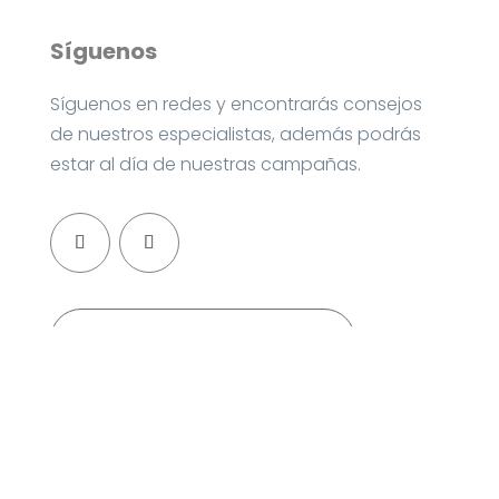
Síguenos
Síguenos en redes y encontrarás consejos
de nuestros especialistas, además podrás
estar al día de nuestras campañas.
Contacta con nosotros
© 2020 Todos los derechos reservados.
Clínica Veterinaria El Pinar |
Aviso Legal
|