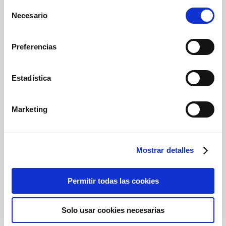
Selección
instalaciones y los últimos avances
Necesario
de
tecnológicos para darle a su mascota los
consentimiento
mejores cuidados.
Preferencias
Contacta con nosotros
Estadística
961320875

Marketing
info@veterinarioselpinar.com

Calle 1 esquina calle 25, La

Mostrar detalles
Canyada, Paterna, Valencia
Permitir todas las cookies
Lunes a Viernes de 10:00 a 14:00 y
}
de 17:00 a 20:00
Solo usar cookies necesarias