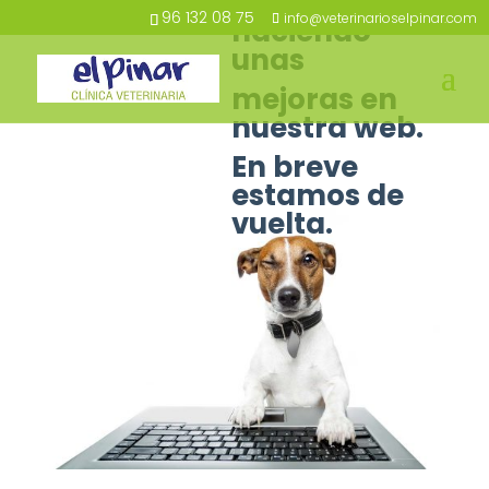
Estamos
96 132 08 75
info@veterinarioselpinar.com
haciendo
unas
mejoras en
nuestra web.
En breve
estamos de
vuelta.